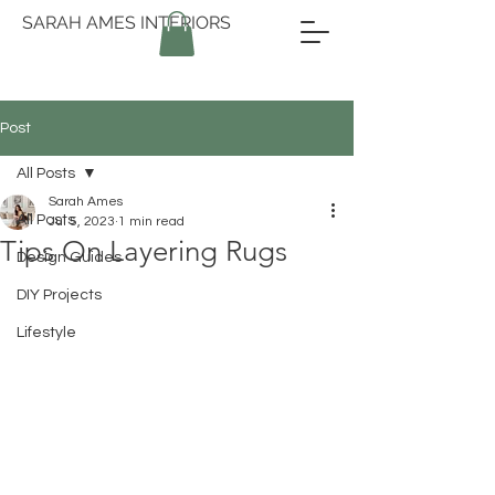
SARAH AMES INTERIORS
Post
All Posts
Sarah Ames
All Posts
Jul 5, 2023
1 min read
Tips On Layering Rugs
Design Guides
DIY Projects
Lifestyle