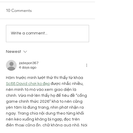
10 Comments
How To Choose The Right
Pinterest Worth
Write a comment...
Type Of Flooring
Styling
Newest
jadepori367
4 days ago
Hôm trước mình lướt thử thì thấy từ khóa 
Sc88 David chơi ko đẹp
 được nhắc nhiều, 
nên mình tò mò vào xem giao diện là 
chính. Vừa mở lên thấy họ để tiêu đề “cổng 
game chính thức 2026” khá to nên cũng 
yên tâm là đúng trang, nhìn phát nhận ra 
ngay. Trang chia nội dung theo từng khối 
nên kéo xuống không bị ngợp, đọc trên 
điện thoại cũng ổn, chữ không quá nhỏ. Nói 
chung cảm giác…