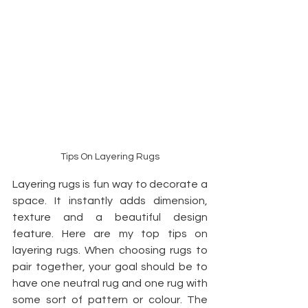
Tips On Layering Rugs
Layering rugs is fun way to decorate a 
space. It instantly adds dimension, 
texture and a beautiful design 
feature. Here are my top tips on 
layering rugs. When choosing rugs to 
pair together, your goal should be to 
have one neutral rug and one rug with 
some sort of pattern or colour. The 